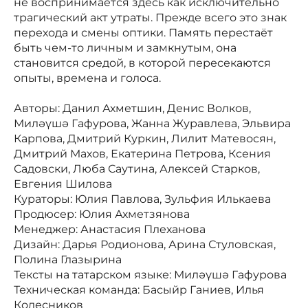
не воспринимается здесь как исключительно
трагический акт утраты. Прежде всего это знак
перехода и смены оптики. Память перестаёт
быть чем-то личным и замкнутым, она
становится средой, в которой пересекаются
опыты, времена и голоса.
Авторы: Данил Ахметшин, Денис Волков,
Миләүшә Гафурова, Жанна Журавлева, Эльвира
Карпова, Дмитрий Куркин, Лилит Матевосян,
Дмитрий Махов, Екатерина Петрова, Ксения
Садовски, Люба Саутина, Алексей Старков,
Евгения Шилова
Кураторы: Юлия Павлова, Зульфия Илькаева
Продюсер: Юлия Ахметзянова
Менеджер: Анастасия Плеханова
Дизайн: Дарья Родионова, Арина Стуловская,
Полина Глазырина
Тексты на татарском языке: Миләүшә Гафурова
Техническая команда: Басыйр Ганиев, Илья
Колесников